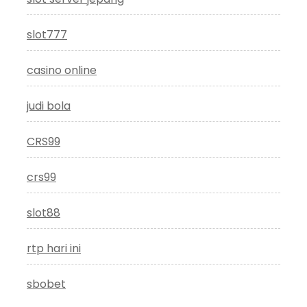
slot777
casino online
judi bola
CRS99
crs99
slot88
rtp hari ini
sbobet