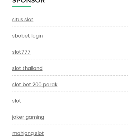
SPONSOR
situs slot
sbobet login
slot777
slot thailand
slot bet 200 perak
slot
joker gaming
mahjong slot