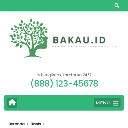
Lompat
ke
konten
(Tekan
Enter)
Hubungi kami, kami buka 24/7
(888) 123-45678
MENU
>
>
Beranda
Bisnis