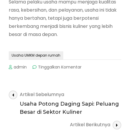
Selama pelaku usaha mampu menjaga kualitas
rasa, kebersihan, dan pelayanan, usaha ini tidak
hanya bertahan, tetapi juga berpotensi
berkembang menjadi bisnis kuliner yang lebih
besar di masa depan.
Usaha UMKM depan rumah
pada
admin
Tinggalkan Komentar
Usaha
UMKM
Depan
Rumah:
Navigasi
Artikel Sebelumnya
Jualan
Artikel
Mie
Usaha Potong Daging Sapi: Peluang
Sop
Besar di Sektor Kuliner
dan
Gorengan
Artikel Berikutnya