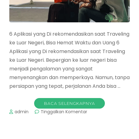
6 Aplikasi yang Di rekomendasikan saat Traveling
ke Luar Negeri, Bisa Hemat Waktu dan Uang 6
Aplikasi yang Di rekomendasikan saat Traveling
ke Luar Negeri. Bepergian ke luar negeri bisa
menjadi pengalaman yang sangat
menyenangkan dan memperkaya. Namun, tanpa
persiapan yang tepat, perjalanan Anda bisa …
BACA SELENGKAPNYA
pada
admin
Tinggalkan Komentar
6
Aplikasi
yang
Di