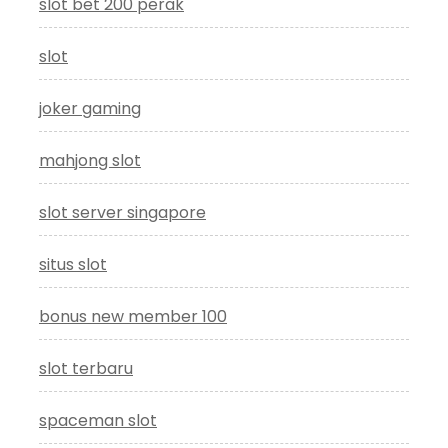
slot bet 200 perak
slot
joker gaming
mahjong slot
slot server singapore
situs slot
bonus new member 100
slot terbaru
spaceman slot