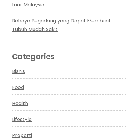
Luar Malaysia
Bahaya Begadang yang Dapat Membuat
Tubuh Mudah Sakit
Categories
Bisnis
Food
Health
Lifestyle
Properti