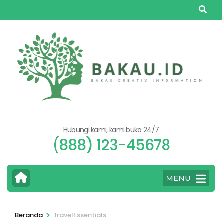
Lompat
ke
konten
(Tekan
Enter)
Hubungi kami, kami buka 24/7
(888) 123-45678
MENU
>
Beranda
TravelEssentials