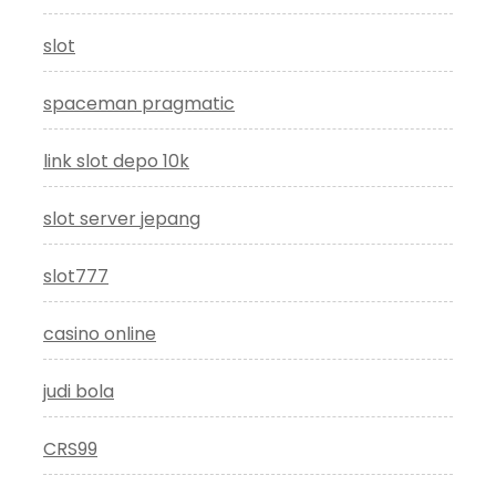
slot
spaceman pragmatic
link slot depo 10k
slot server jepang
slot777
casino online
judi bola
CRS99