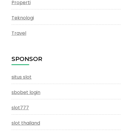
Properti
Teknologi
Travel
SPONSOR
situs slot
sbobet login
slot777
slot thailand