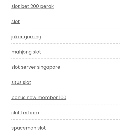
slot bet 200 perak
slot
joker gaming
mahjong slot
slot server singapore
situs slot
bonus new member 100
slot terbaru
spaceman slot