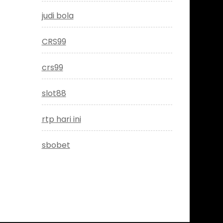
judi bola
CRS99
crs99
slot88
rtp hari ini
sbobet