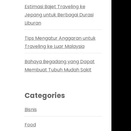
Estimasi Bajet Traveling ke
Jepang untuk Berbagai Durasi
Liburan
Tips Mengatur Anggaran untuk
Traveling ke Luar Malaysia
Bahaya Begadang yang Dapat
Membuat Tubuh Mudah Sakit
Categories
Bisnis
Food