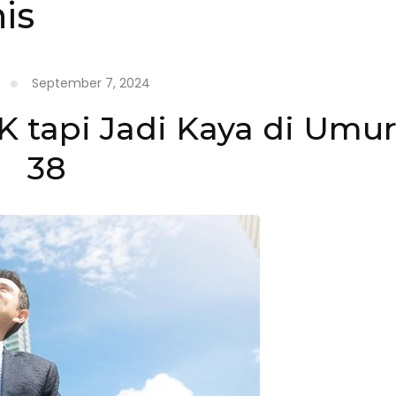
nis
September 7, 2024
K tapi Jadi Kaya di Umu
38