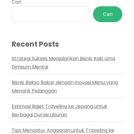
Cari
Setiap
Hari
Cari
Recent Posts
Strategi Sukses Menjalankan Bisnis Kaki Lima
Dimsum Mentai
Bisnis Bakso Bakar dengan Inovasi Menu yang
Menarik Pelanggan
Estimasi Bajet Traveling ke Jepang untuk
Berbagai Durasi Liburan
Tips Mengatur Anggaran untuk Traveling ke