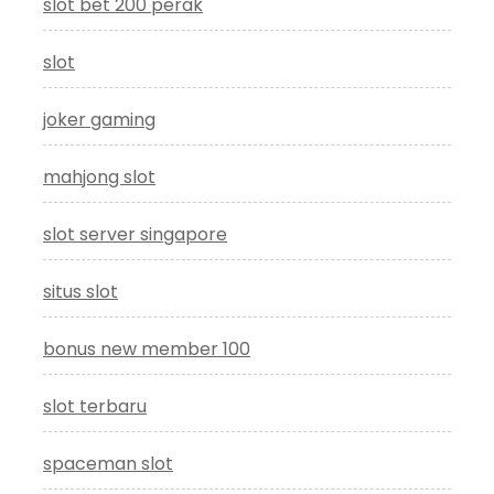
slot bet 200 perak
slot
joker gaming
mahjong slot
slot server singapore
situs slot
bonus new member 100
slot terbaru
spaceman slot