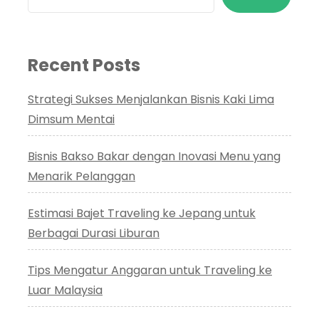
Enak
dan
Gurih
Recent Posts
Strategi Sukses Menjalankan Bisnis Kaki Lima
Dimsum Mentai
Bisnis Bakso Bakar dengan Inovasi Menu yang
Menarik Pelanggan
Estimasi Bajet Traveling ke Jepang untuk
Berbagai Durasi Liburan
Tips Mengatur Anggaran untuk Traveling ke
Luar Malaysia