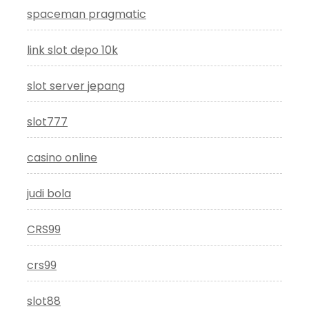
spaceman pragmatic
link slot depo 10k
slot server jepang
slot777
casino online
judi bola
CRS99
crs99
slot88