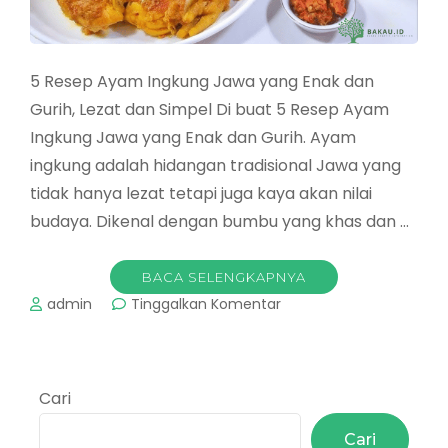
5 Resep Ayam Ingkung Jawa yang Enak dan
Gurih, Lezat dan Simpel Di buat 5 Resep Ayam
Ingkung Jawa yang Enak dan Gurih. Ayam
ingkung adalah hidangan tradisional Jawa yang
tidak hanya lezat tetapi juga kaya akan nilai
budaya. Dikenal dengan bumbu yang khas dan …
BACA SELENGKAPNYA
pada
admin
Tinggalkan Komentar
5
Resep
Ayam
Ingkung
Cari
Jawa
yang
Cari