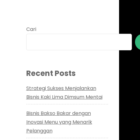
Cari
Recent Posts
Strategi Sukses Menjalankan
Bisnis Kaki Lima Dimsum Mentai
Bisnis Bakso Bakar dengan
Inovasi Menu yang Menarik
Pelanggan