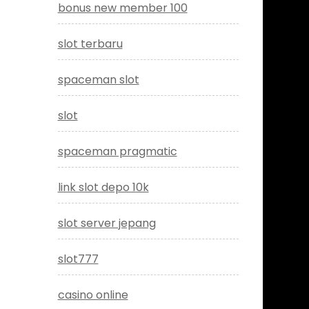
bonus new member 100
slot terbaru
spaceman slot
slot
spaceman pragmatic
link slot depo 10k
slot server jepang
slot777
casino online