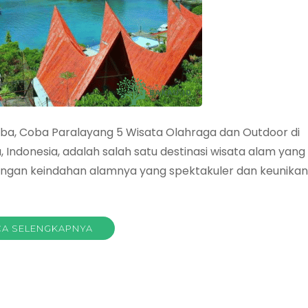
ba, Coba Paralayang 5 Wisata Olahraga dan Outdoor di
 Indonesia, adalah salah satu destinasi wisata alam yang
 dengan keindahan alamnya yang spektakuler dan keunikan
A SELENGKAPNYA