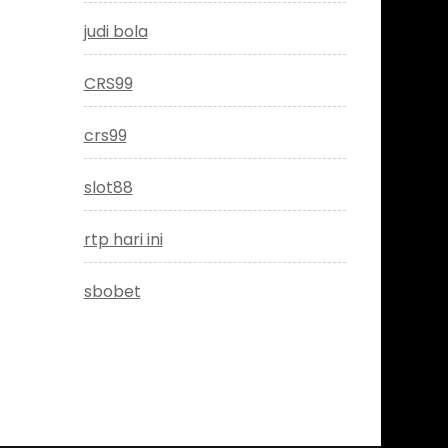
judi bola
CRS99
crs99
slot88
rtp hari ini
sbobet