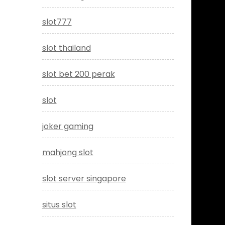
slot777
slot thailand
slot bet 200 perak
slot
joker gaming
mahjong slot
slot server singapore
situs slot