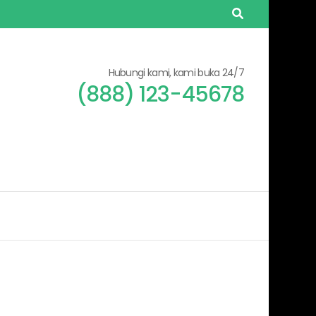
Hubungi kami, kami buka 24/7
(888) 123-45678