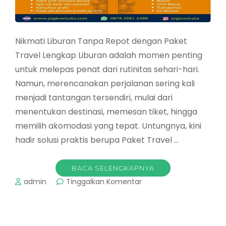
Nikmati Liburan Tanpa Repot dengan Paket
Travel Lengkap Liburan adalah momen penting
untuk melepas penat dari rutinitas sehari-hari.
Namun, merencanakan perjalanan sering kali
menjadi tantangan tersendiri, mulai dari
menentukan destinasi, memesan tiket, hingga
memilih akomodasi yang tepat. Untungnya, kini
hadir solusi praktis berupa Paket Travel …
BACA SELENGKAPNYA
pada
admin
Tinggalkan Komentar
Nikmati
Liburan
Tanpa
Repot