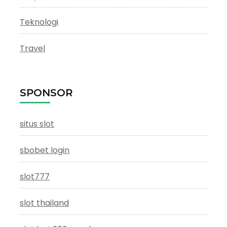
Teknologi
Travel
SPONSOR
situs slot
sbobet login
slot777
slot thailand