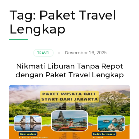
Tag:
Paket Travel
Lengkap
Desember 26, 2025
TRAVEL
Nikmati Liburan Tanpa Repot
dengan Paket Travel Lengkap