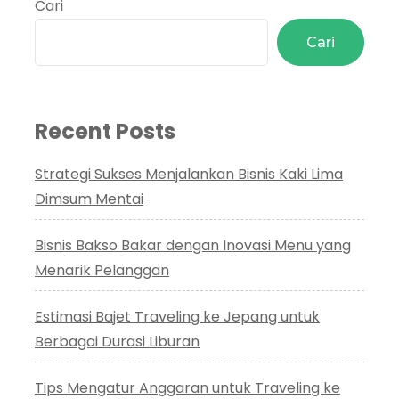
Cari
dengan
Paket
Cari
Travel
Lengkap
Recent Posts
Strategi Sukses Menjalankan Bisnis Kaki Lima
Dimsum Mentai
Bisnis Bakso Bakar dengan Inovasi Menu yang
Menarik Pelanggan
Estimasi Bajet Traveling ke Jepang untuk
Berbagai Durasi Liburan
Tips Mengatur Anggaran untuk Traveling ke