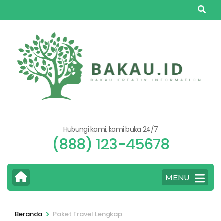
Lompat
ke
konten
(Tekan
Enter)
Hubungi kami, kami buka 24/7
(888) 123-45678
MENU
>
Beranda
Paket Travel Lengkap