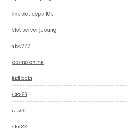
link slot depo 10k
slot server jepang
slot777
casino online
judi bola
CRS99
crs99
slot88