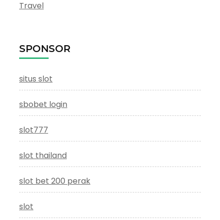
Travel
SPONSOR
situs slot
sbobet login
slot777
slot thailand
slot bet 200 perak
slot