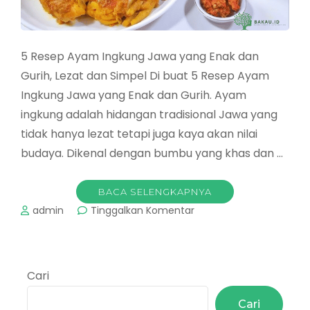
5 Resep Ayam Ingkung Jawa yang Enak dan
Gurih, Lezat dan Simpel Di buat 5 Resep Ayam
Ingkung Jawa yang Enak dan Gurih. Ayam
ingkung adalah hidangan tradisional Jawa yang
tidak hanya lezat tetapi juga kaya akan nilai
budaya. Dikenal dengan bumbu yang khas dan …
BACA SELENGKAPNYA
pada
admin
Tinggalkan Komentar
5
Resep
Ayam
Ingkung
Cari
Jawa
yang
Cari