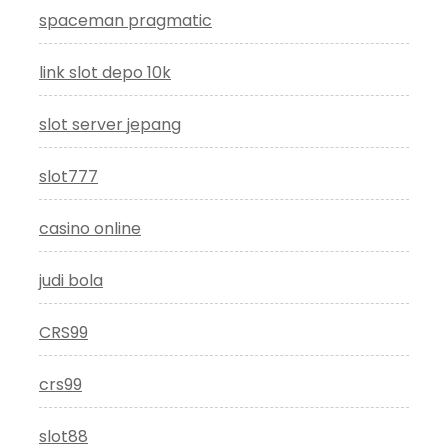
spaceman pragmatic
link slot depo 10k
slot server jepang
slot777
casino online
judi bola
CRS99
crs99
slot88