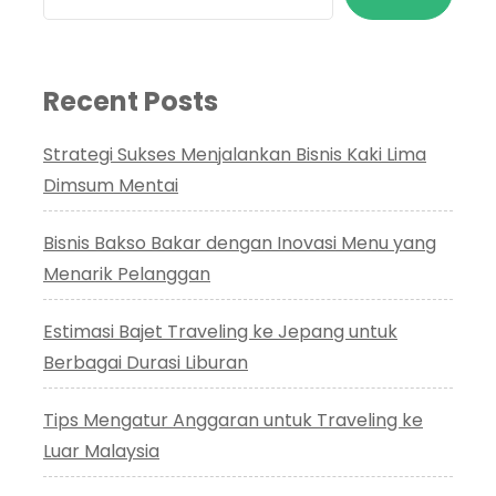
Enak
dan
Gurih
Recent Posts
Strategi Sukses Menjalankan Bisnis Kaki Lima
Dimsum Mentai
Bisnis Bakso Bakar dengan Inovasi Menu yang
Menarik Pelanggan
Estimasi Bajet Traveling ke Jepang untuk
Berbagai Durasi Liburan
Tips Mengatur Anggaran untuk Traveling ke
Luar Malaysia