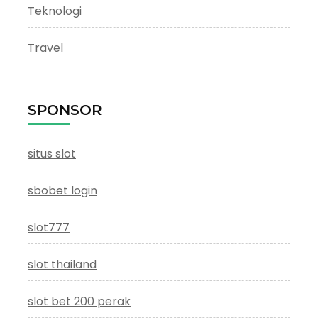
Teknologi
Travel
SPONSOR
situs slot
sbobet login
slot777
slot thailand
slot bet 200 perak