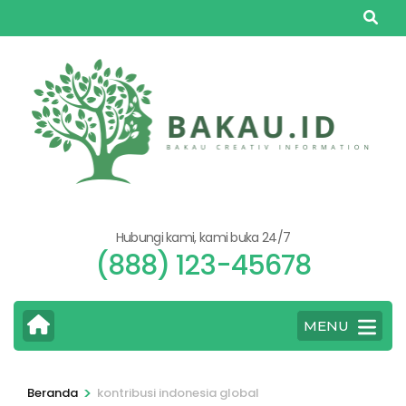
Lompat
ke
konten
(Tekan
Enter)
Hubungi kami, kami buka 24/7
(888) 123-45678
MENU
>
Beranda
kontribusi indonesia global