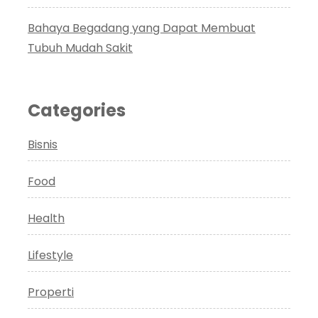
Bahaya Begadang yang Dapat Membuat
Tubuh Mudah Sakit
Categories
Bisnis
Food
Health
Lifestyle
Properti