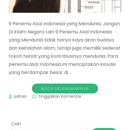
9 Penemu Asal Indonesia yang Mendunia, Jangan
Di klaim Negara Lain 9 Penemu Asal Indonesia
yang Mendunia tidak hanya kaya akan budaya
dan keindahan alam, tetapi juga memiliki sederet
tokoh hebat yang kontribusinya mendunia. Para
penemu asal Indonesia ini menciptakan inovasi
yang berdampak besar di …
BACA SELENGKAPNYA
pada
admin
Tinggalkan Komentar
9
Penemu
Asal
Indonesia
Cari
yang