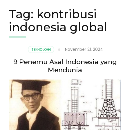
Tag:
kontribusi
indonesia global
November 21, 2024
TEKNOLOGI
9 Penemu Asal Indonesia yang
Mendunia