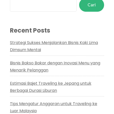
Mendunia
Cari
Recent Posts
Strategi Sukses Menjalankan Bisnis Kaki Lima
Dimsum Mentai
Bisnis Bakso Bakar dengan Inovasi Menu yang
Menarik Pelanggan
Estimasi Bajet Traveling ke Jepang untuk
Berbagai Durasi Liburan
Tips Mengatur Anggaran untuk Traveling ke
Luar Malaysia