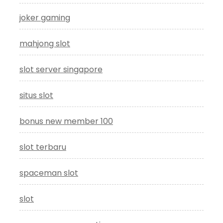
joker gaming
mahjong slot
slot server singapore
situs slot
bonus new member 100
slot terbaru
spaceman slot
slot