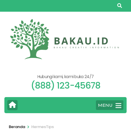
Lompat
ke
konten
(Tekan
Enter)
Hubungi kami, kami buka 24/7
(888) 123-45678
MENU
>
Beranda
HermesTips