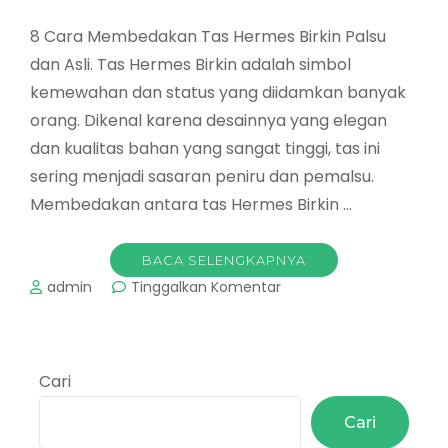
8 Cara Membedakan Tas Hermes Birkin Palsu
dan Asli. Tas Hermes Birkin adalah simbol
kemewahan dan status yang diidamkan banyak
orang. Dikenal karena desainnya yang elegan
dan kualitas bahan yang sangat tinggi, tas ini
sering menjadi sasaran peniru dan pemalsu.
Membedakan antara tas Hermes Birkin …
BACA SELENGKAPNYA
pada
admin
Tinggalkan Komentar
8
Cara
Membedakan
Tas
Cari
Hermes
Birkin
Cari
Palsu