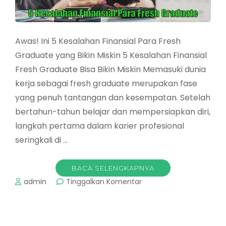
Awas! Ini 5 Kesalahan Finansial Para Fresh
Graduate yang Bikin Miskin 5 Kesalahan Finansial
Fresh Graduate Bisa Bikin Miskin Memasuki dunia
kerja sebagai fresh graduate merupakan fase
yang penuh tantangan dan kesempatan. Setelah
bertahun-tahun belajar dan mempersiapkan diri,
langkah pertama dalam karier profesional
seringkali di …
BACA SELENGKAPNYA
pada
admin
Tinggalkan Komentar
5
Kesalahan
Finansial
Fresh