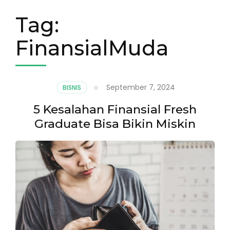
Tag:
FinansialMuda
September 7, 2024
BISNIS
5 Kesalahan Finansial Fresh
Graduate Bisa Bikin Miskin