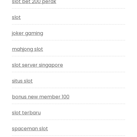
slot bet 200 perak
slot
joker gaming
mahjong slot
slot server singapore
situs slot
bonus new member 100
slot terbaru
spaceman slot