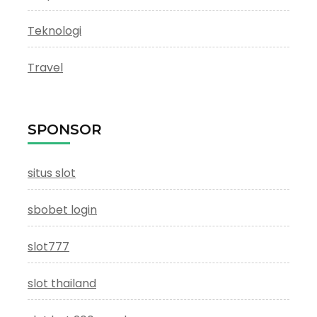
Teknologi
Travel
SPONSOR
situs slot
sbobet login
slot777
slot thailand