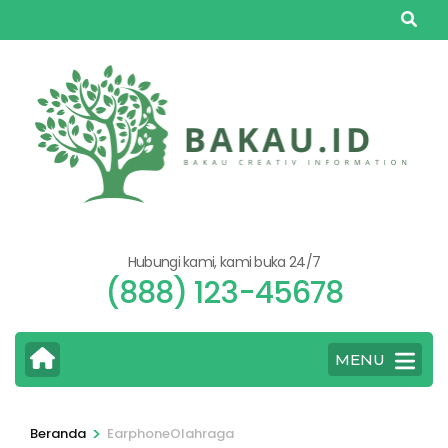
Lompat
ke
konten
(Tekan
Enter)
Hubungi kami, kami buka 24/7
(888) 123-45678
MENU
>
Beranda
EarphoneOlahraga