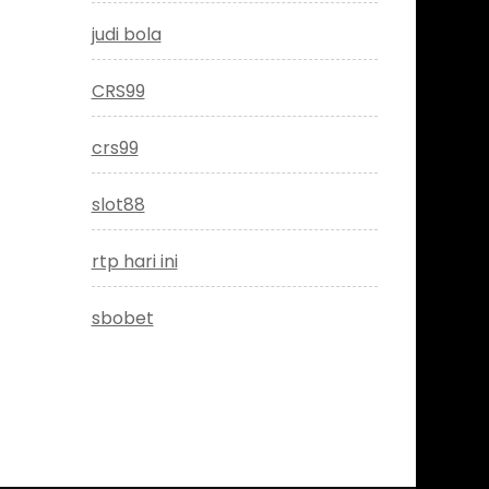
judi bola
CRS99
crs99
slot88
rtp hari ini
sbobet