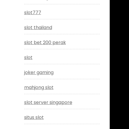
slot777
slot thailand
slot bet 200 perak
slot
joker gaming
mahjong slot
slot server singapore
situs slot