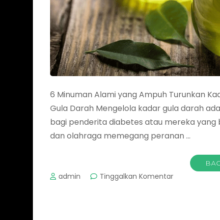
6 Minuman Alami yang Ampuh Turunkan Kad
Gula Darah Mengelola kadar gula darah ad
bagi penderita diabetes atau mereka yang 
dan olahraga memegang peranan …
BAC
pada
admin
Tinggalkan Komentar
6
Minuman
Alami
yang