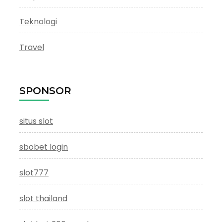
Teknologi
Travel
SPONSOR
situs slot
sbobet login
slot777
slot thailand