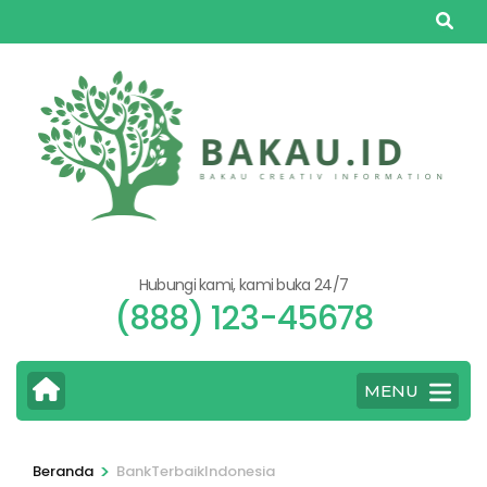
Lompat
ke
konten
(Tekan
Enter)
Hubungi kami, kami buka 24/7
(888) 123-45678
MENU
>
Beranda
BankTerbaikIndonesia