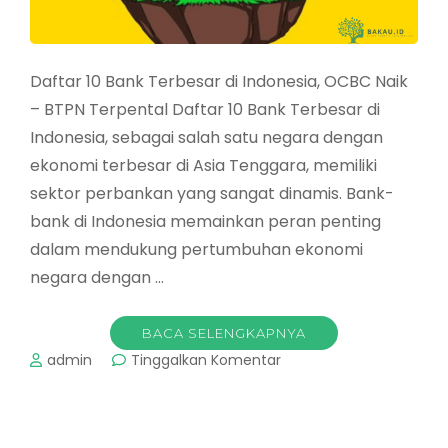
Daftar 10 Bank Terbesar di Indonesia, OCBC Naik
– BTPN Terpental Daftar 10 Bank Terbesar di
Indonesia, sebagai salah satu negara dengan
ekonomi terbesar di Asia Tenggara, memiliki
sektor perbankan yang sangat dinamis. Bank-
bank di Indonesia memainkan peran penting
dalam mendukung pertumbuhan ekonomi
negara dengan …
BACA SELENGKAPNYA
pada
admin
Tinggalkan Komentar
Daftar
10
Bank
Terbesar