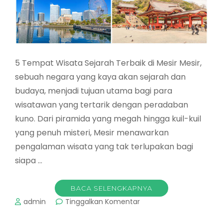
5 Tempat Wisata Sejarah Terbaik di Mesir Mesir,
sebuah negara yang kaya akan sejarah dan
budaya, menjadi tujuan utama bagi para
wisatawan yang tertarik dengan peradaban
kuno. Dari piramida yang megah hingga kuil-kuil
yang penuh misteri, Mesir menawarkan
pengalaman wisata yang tak terlupakan bagi
siapa …
BACA SELENGKAPNYA
pada
admin
Tinggalkan Komentar
5
Tempat