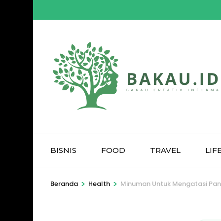
Lompat
ke
konten
(Tekan
Enter)
BISNIS
FOOD
TRAVEL
LIF
>
>
Beranda
Health
Minuman Untuk Mengatasi Pa