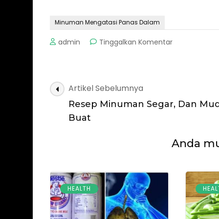
Minuman Mengatasi Panas Dalam
pada
admin
Tinggalkan Komentar
Minuman
Untuk
Mengatasi
Panas
Navigasi
Artikel Sebelumnya
Dalam
Artikel
Resep Minuman Segar, Dan Mud
Buat
Anda mun
HEALTH
HEAL