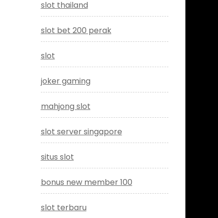
slot thailand
slot bet 200 perak
slot
joker gaming
mahjong slot
slot server singapore
situs slot
bonus new member 100
slot terbaru