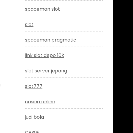
spaceman slot
slot
spaceman pragmatic
link slot depo 10k
slot server jepang
g
slot777
t
casino online
judi bola
CRS99