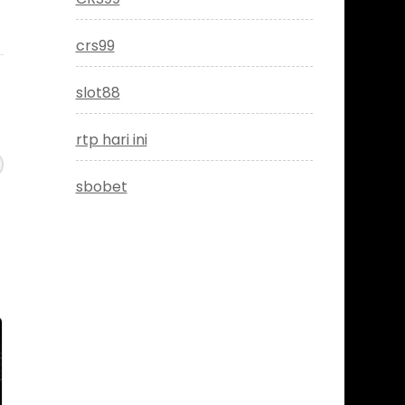
crs99
slot88
rtp hari ini
sbobet