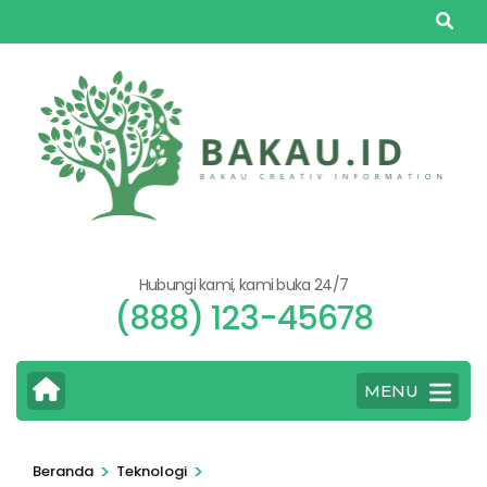
Lompat
ke
konten
(Tekan
Enter)
Hubungi kami, kami buka 24/7
(888) 123-45678
MENU
>
>
Beranda
Teknologi