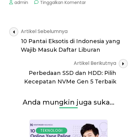
pada
admin
Tinggalkan Komentar
Keunggulan
Prosesor
Terbaru
2026:
Navigasi
Artikel Sebelumnya
Performa
Artikel
AI
10 Pantai Eksotis di Indonesia yang
&
Wajib Masuk Daftar Liburan
NPU
Canggih
Artikel Berikutnya
Perbedaan SSD dan HDD: Pilih
Kecepatan NVMe Gen 5 Terbaik
Anda mungkin juga suka...
TEKNOLOGI