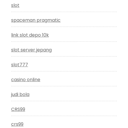
slot
spaceman pragmatic
link slot depo 10k
slot server jepang
slot777
casino online
judi bola
CRS99
crs99