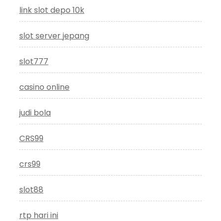
link slot depo 10k
slot server jepang
slot777
casino online
judi bola
CRS99
crs99
slot88
rtp hari ini