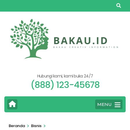
Lompat
ke
konten
(Tekan
Enter)
Hubungi kami, kami buka 24/7
(888) 123-45678
MENU
>
>
Beranda
Bisnis