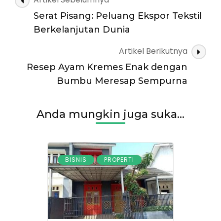
Strategi
Artikel
Branding
Serat Pisang: Peluang Ekspor Tekstil
Kerajinan
Berkelanjutan Dunia
Pelepah
Pisang
Artikel Berikutnya
Resep Ayam Kremes Enak dengan
Bumbu Meresap Sempurna
Anda mungkin juga suka...
,
BISNIS
PROPERTI